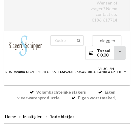
Wensen of
vragen? Neem
contact op:
0186-617714
Inloggen
Totaal
€ 0,00
VLUG- EN
RUNDVLEES
VARKENSVLEES
KIP
KALFSVLEES
LAMSVLEES
VLEESWAREN
GEHAKT
PANKLAAR
MEER
Volambachtelijke slagerij
Eigen
vleeswarenproductie
Eigen worstmakerij
Home
Maaltijden
Rode bietjes