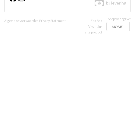
bij levering
Shop weergave:
Algemene voorwaarden
Privacy Statement
Een Bon
MOBIEL
Vivant In-
site product