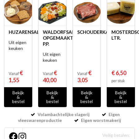
HUZARENSALADE
WALDORFSALADE
SCHOUDERKARBONADE
MOSTERDS
OPGEMAAKT
LTR.
Uit eigen
P.P.
keuken
Uit eigen
keuken
€
€
€
€ 6,50
Vanaf
Vanaf
Vanaf
1,55
40,00
3,05
per stuk
Bekijk
Bekijk
Bekijk
Bekijk
&
&
&
&
bestel
bestel
bestel
bestel
Volambachtelijke slagerij
Eigen
vleeswarenproductie
Eigen worstmakerij
Veilig betalen: