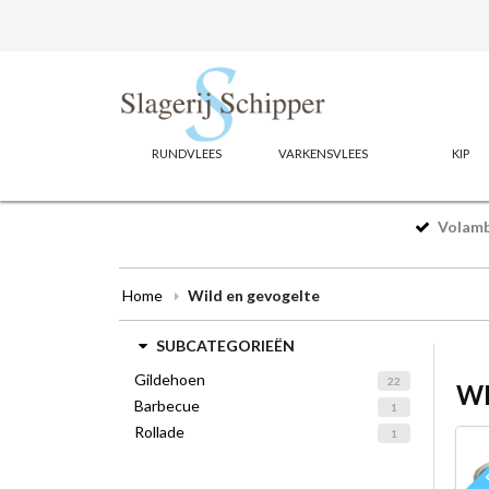
RUNDVLEES
VARKENSVLEES
KIP
Volamba
Home
Wild en gevogelte
SUBCATEGORIEËN
Gildehoen
22
WI
Barbecue
1
Rollade
1