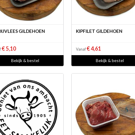
DIJVLEES GILDEHOEN
KIPFILET GILDEHOEN
€ 5,10
€ 4,61
f
Vanaf
Bekijk & bestel
Bekijk & bestel