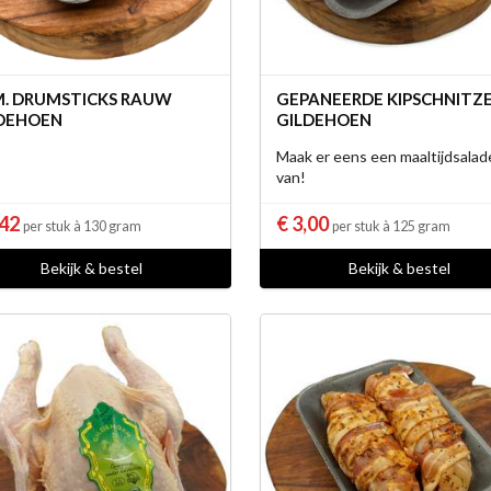
. DRUMSTICKS RAUW
GEPANEERDE KIPSCHNITZ
DEHOEN
GILDEHOEN
Maak er eens een maaltijdsalad
van!
,42
€ 3,00
per stuk à 130 gram
per stuk à 125 gram
Bekijk & bestel
Bekijk & bestel