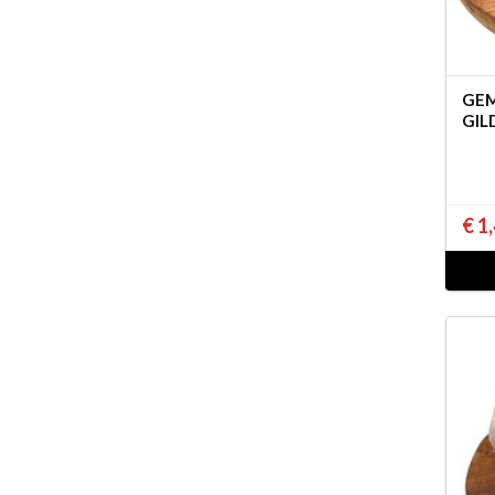
GEM
GIL
€ 1