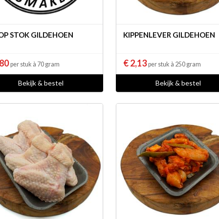
 OP STOK GILDEHOEN
KIPPENLEVER GILDEHOEN
,80
€ 2,13
per stuk à 70 gram
per stuk à 250 gram
Bekijk & bestel
Bekijk & bestel