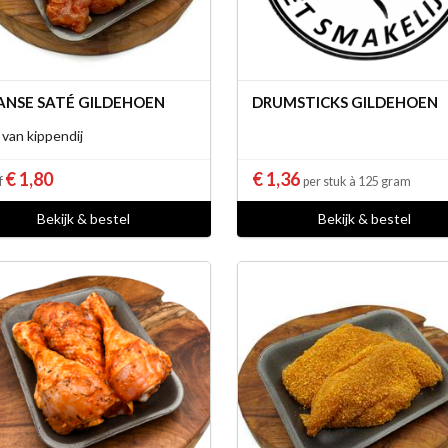
ANSE SATÉ GILDEHOEN
DRUMSTICKS GILDEHOEN
 van kippendij
€ 1,80
€ 1,36
f
per stuk à 125 gram
Bekijk & bestel
Bekijk & bestel