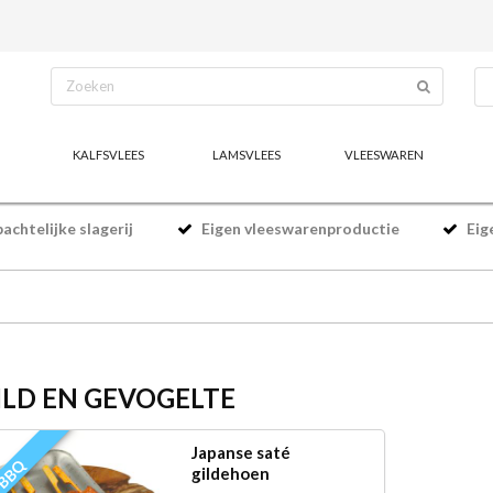
KALFSVLEES
LAMSVLEES
VLEESWAREN
chtelijke slagerij
Eigen vleeswarenproductie
Eig
LD EN GEVOGELTE
Japanse saté
BBQ
gildehoen