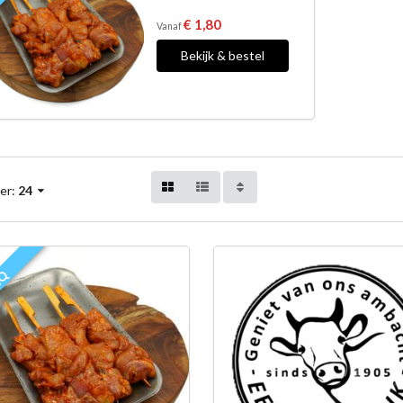
€ 1,80
Vanaf
Bekijk & bestel
er:
24
BQ