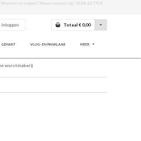
Wensen of vragen? Neem contact op:
0186-617714
Inloggen
Totaal € 0,00
GEHAKT
VLUG- EN PANKLAAR
MEER
en worstmakerij