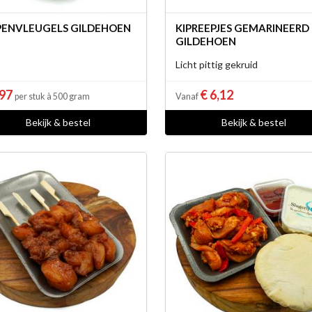
PENVLEUGELS GILDEHOEN
KIPREEPJES GEMARINEERD
GILDEHOEN
Licht pittig gekruid
,97
€ 6,12
per stuk à 500 gram
Vanaf
Bekijk & bestel
Bekijk & bestel