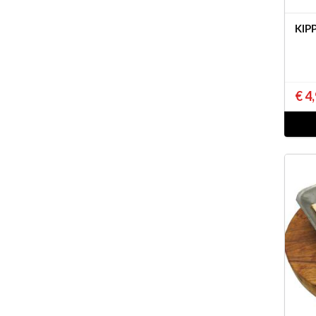
KIP
€ 4