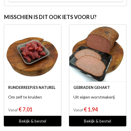
MISSCHIEN IS DIT OOK IETS VOOR U?
RUNDERREEPJES NATUREL
GEBRADEN GEHAKT
Om zelf te kruiden
Uit eigen worstmakerij
€ 7,01
€ 1,94
Vanaf
Vanaf
Bekijk & bestel
Bekijk & bestel