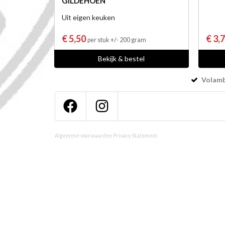
GILDEHOEN
Uit eigen keuken
€ 5,50
€ 3,
per stuk +/- 200 gram
Bekijk & bestel
Volamba
Algemene voorwaarden
Privacy Statement