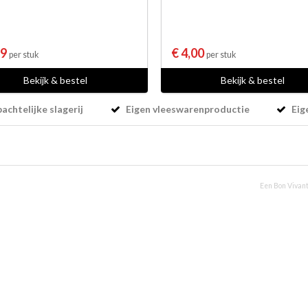
79
€ 4,00
per stuk
per stuk
Bekijk & bestel
Bekijk & bestel
chtelijke slagerij
Eigen vleeswarenproductie
Eig
Een Bon Vivant