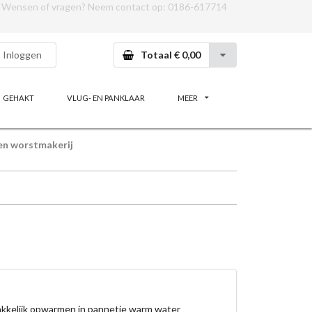
Wensen of vragen? Neem contact op:
0186-617714
Inloggen
Totaal € 0,00
GEHAKT
VLUG- EN PANKLAAR
MEER
en worstmakerij
akkelijk opwarmen in pannetje warm water