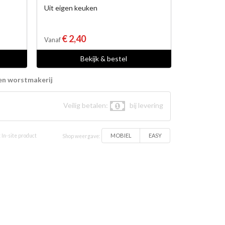
Uit eigen keuken
€ 2,40
Vanaf
Bekijk & bestel
en worstmakerij
Veilig betalen:
bij levering
MOBIEL
EASY
 In-site product
Shop weergave: